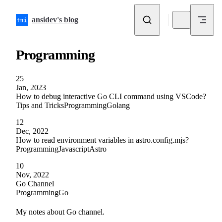
Skip to content
ansidev's blog
Programming
25
Jan, 2023
How to debug interactive Go CLI command using VSCode?
Tips and Tricks
Programming
Golang
12
Dec, 2022
How to read environment variables in astro.config.mjs?
Programming
Javascript
Astro
10
Nov, 2022
Go Channel
Programming
Go
My notes about Go channel.