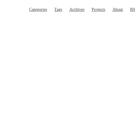
Main Navigation
Categories
Tags
Archives
Projects
About
R