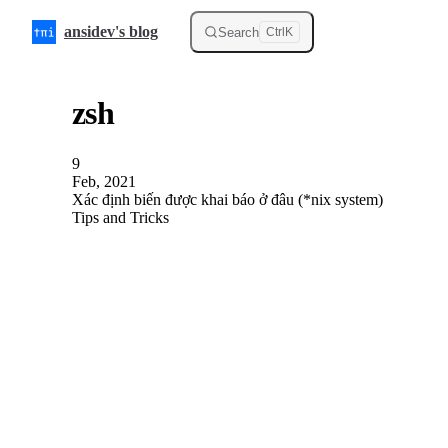
Skip to content
ansidev's blog
Search
Ctrl
K
zsh
9
Feb, 2021
Xác định biến được khai báo ở đâu (*nix system)
Tips and Tricks