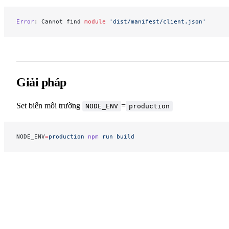
Error
: Cannot find 
module
 'dist/manifest/client.json'
Giải pháp
Set biến môi trường
=
NODE_ENV
production
NODE_ENV
=
production
 npm
 run
 build