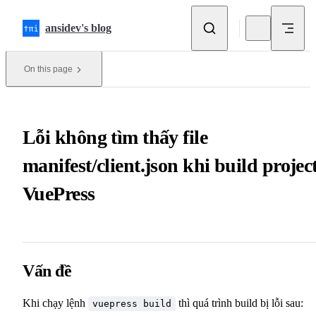
Skip to content
ansidev's blog
On this page
Lỗi không tìm thấy file
manifest/client.json khi build projec
VuePress
Vấn đề
Khi chạy lệnh
thì quá trình build bị lỗi sau:
vuepress build